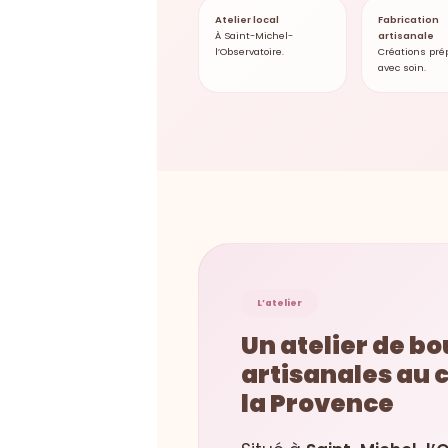
Atelier local
Fabrication
À Saint-Michel-
artisanale
l’Observatoire.
Créations pré
avec soin.
L’atelier
Un atelier de b
artisanales au 
la Provence