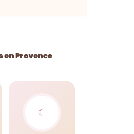
s en Provence
☾