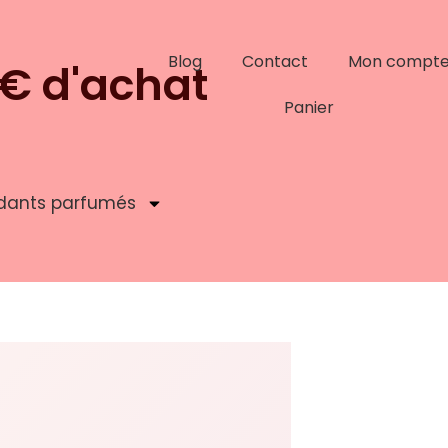
Blog
Contact
Mon compt
9€ d'achat
Panier
dants parfumés