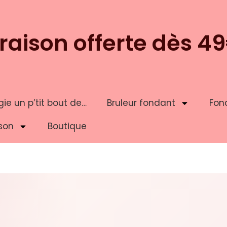
vraison offerte dès 4
ie un p’tit bout de…
Bruleur fondant
Fon
son
Boutique