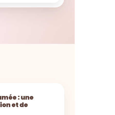
umée : une
ion et de