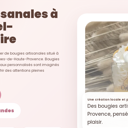
isanales à
el-
ire
er de bougies artisanales situé à
Alpes-de-Haute-Provence. Bougies
eaux personnalisés sont imaginés
rir des attentions pleines
Une création locale et
Des bougies art
andes
Provence, pensée
plaisir.