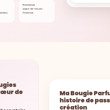
Provence
Alpes-de-Haute-
parées
Provence.
ougies
cœur de
Ma Bougie Parf
histoire de pass
création