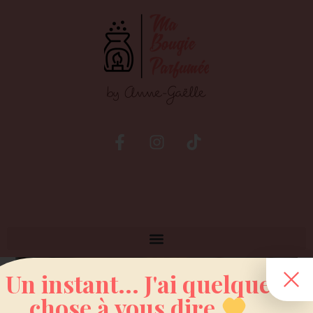
Un instant... J'ai quelque
chose à vous dire
Blog by Anne-Gaëlle