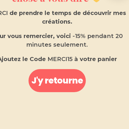
Retrouvez dans ce Blog une succession
CI
de prendre le temps de découvrir mes
d’article où je mets en lumière mon
expertise autour de la bougie et son
créations.
univers
ur vous remercier, voici
-15% pendant 20
minutes seulement.
Ajoutez le Code
MERCI15
à votre panier
J'y retourne