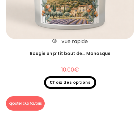
Vue rapide
Bougie un p’tit bout de… Manosque
10.00
€
Choix des options
Bougie un p'tit bout de...
ajouter aux favoris