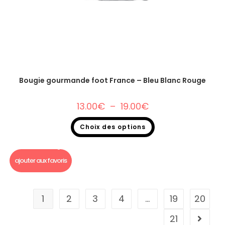
Bougie gourmande foot France – Bleu Blanc Rouge
13.00
€
–
19.00
€
Choix des options
Bougie Gourmande foot
,
Bougie gourmande
ajouter aux favoris
1
2
3
4
…
19
20
21