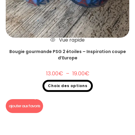
Vue rapide
Bougie gourmande PSG 2 étoiles – Inspiration coupe
d’Europe
13.00
€
–
19.00
€
Choix des options
Bougie Gourmande foot
,
Bougie gourmande
ajouter aux favoris