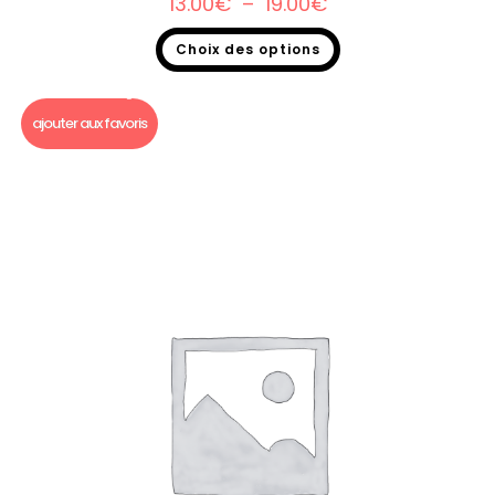
13.00
€
–
19.00
€
Choix des options
Bougie Gourmande foot
,
Bougie gourmande
ajouter aux favoris