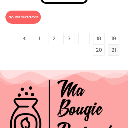
Bougie gourmande
,
Soldes 2026
ajouter aux favoris
1
2
3
…
18
19
20
21