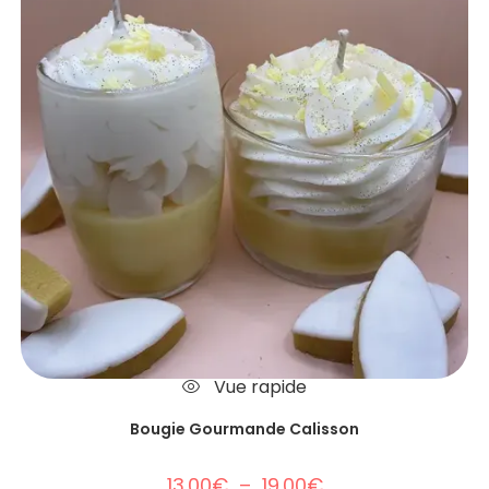
Vue rapide
Bougie Gourmande Calisson
13.00
€
–
19.00
€