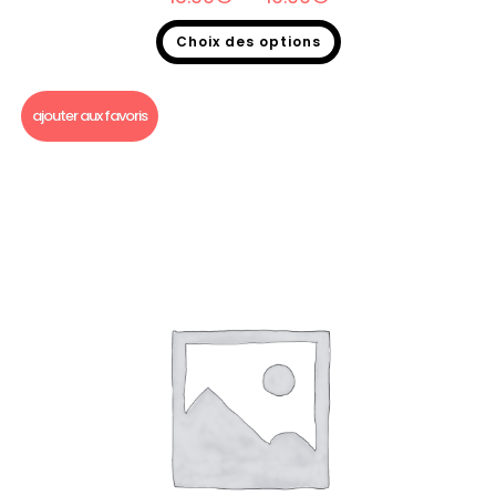
Choix des options
Bougie gourmande
,
Soldes 2026
ajouter aux favoris