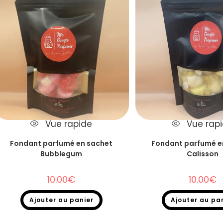
Vue rapide
Vue rap
Fondant parfumé en sachet
Fondant parfumé e
Bubblegum
Calisson
10.00
€
10.00
€
Ajouter au panier
Ajouter au pa
Fondants parfumés
,
Destockage
,
Fondants
Fondants parfumés
,
Destoc