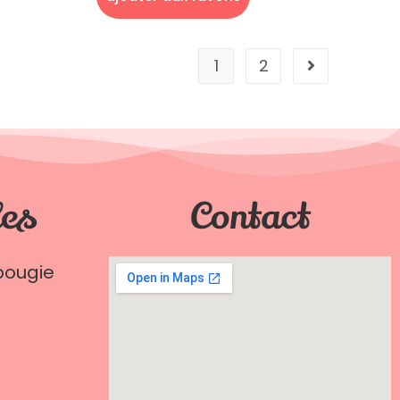
1
2
les
Contact
bougie