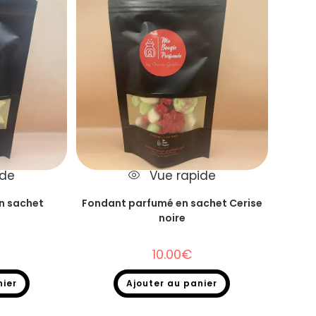
ide
Vue rapide
n sachet
Fondant parfumé en sachet Cerise
noire
10.00
€
nier
Ajouter au panier
kage
,
Fondants
Fondants parfumés
,
Destockage
,
Fondants