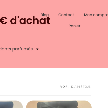
Blog
Contact
Mon compt
9€ d'achat
Panier
dants parfumés
VOIR :
12
24
TOUS