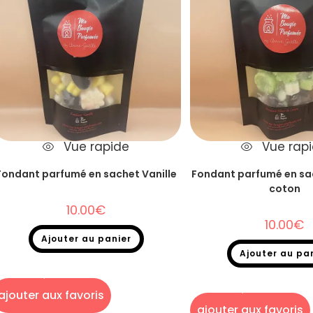
Vue rapide
Vue rap
Fondant parfumé en sachet Vanille
Fondant parfumé en sac
coton
10.00
€
10.00
€
Ajouter au panier
Ajouter au pa
Fondants parfumés
,
Destockage
,
Fondants
parfumés en sachet
Fondants parfumés
,
Destoc
parfumés en sac
ajouter aux favoris
ajouter aux favoris