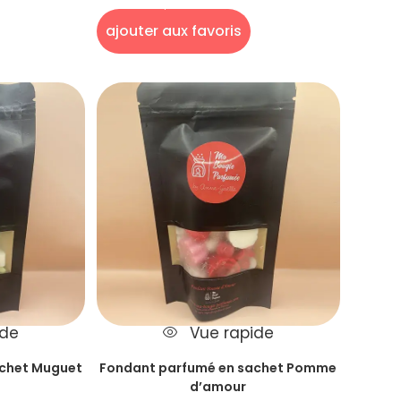
het
parfumés en sachet
ajouter aux favoris
ide
Vue rapide
achet Muguet
Fondant parfumé en sachet Pomme
d’amour