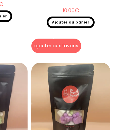
€
10.00
€
nier
Ajouter au panier
kage
,
Fondants
het
Fondants parfumés
,
Destockage
,
Fondants
parfumés en sachet
ajouter aux favoris