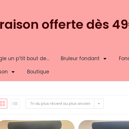
vraison offerte dès 4
ie un p’tit bout de…
Bruleur fondant
Fon
son
Boutique
Tri du plus récent au plus ancien