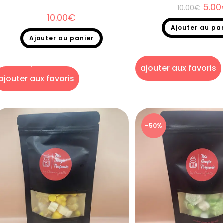
5.00
10.00
€
10.00
€
Ajouter au pa
Ajouter au panier
Fondants parfumés
,
Destoc
parfumés en sac
Fondants parfumés
,
Destockage
,
Fondants
parfumés en sachet
ajouter aux favoris
ajouter aux favoris
-50%