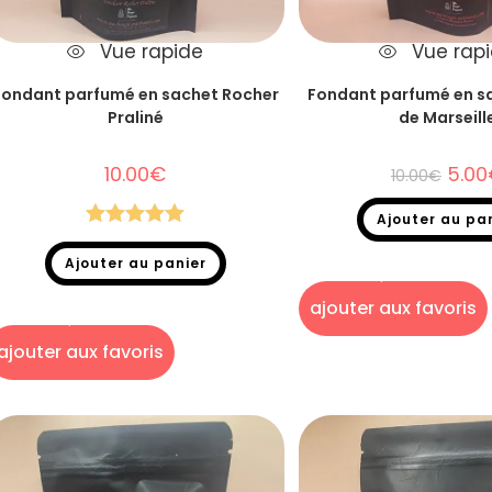
Vue rapide
Vue rap
Fondant parfumé en sachet Rocher
Fondant parfumé en s
Praliné
de Marseill
10.00
€
5.00
10.00
€
Ajouter au pa
Note
5.00
Fondants parfumés
,
Destoc
Ajouter au panier
sur 5
parfumés en sac
Fondants parfumés
,
Destockage
,
Fondants
ajouter aux favoris
parfumés en sachet
ajouter aux favoris