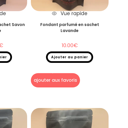
ide
Vue rapide
achet Savon
Fondant parfumé en sachet
e
Lavande
€
10.00
€
nier
Ajouter au panier
kage
,
Fondants
Fondants parfumés
,
Destockage
,
Fondants
het
parfumés en sachet
ajouter aux favoris