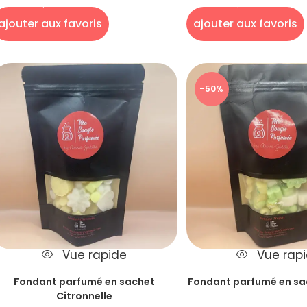
parfumés en sachet
parfumés en sac
ajouter aux favoris
ajouter aux favoris
-50%
Vue rapide
Vue rap
Fondant parfumé en sachet
Fondant parfumé en s
Citronnelle