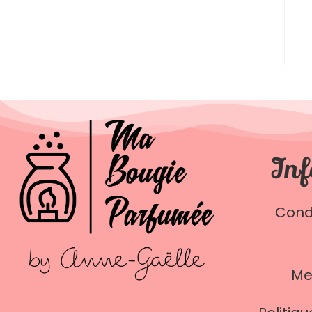
Inf
Cond
Me