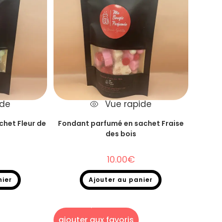
ide
Vue rapide
het Fleur de
Fondant parfumé en sachet Fraise
des bois
10.00
€
nier
Ajouter au panier
kage
,
Fondants
Fondants parfumés
,
Destockage
,
Fondants
het
parfumés en sachet
ajouter aux favoris