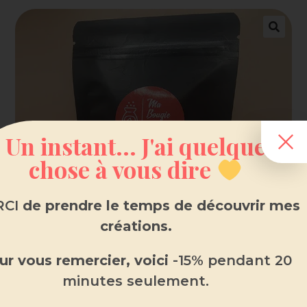
Un instant... J'ai quelque
chose à vous dire
CI
de prendre le temps de découvrir mes
créations.
ur vous remercier, voici
-15% pendant 20
minutes seulement.
Fondant parfumé en sachet