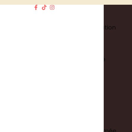
Informations
Conditions générales d'utilisation
Mentions légales
Politique de confidentialité
Suivre ma commande
Liens utiles
L'histoire de ma bougie parfumée