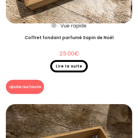
Vue rapide
Coffret fondant parfumé Sapin de Noël
25.00
€
Lire la suite
Fondants parfumés
,
Coffret fondant parfumé
ajouter aux favoris