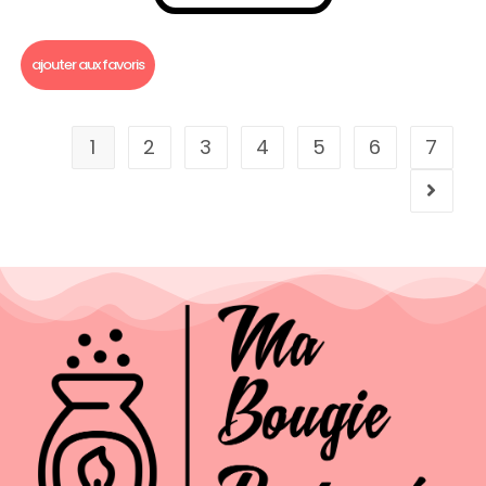
Fondants parfumés
,
Fondants parfumés Dupe
ajouter aux favoris
1
2
3
4
5
6
7