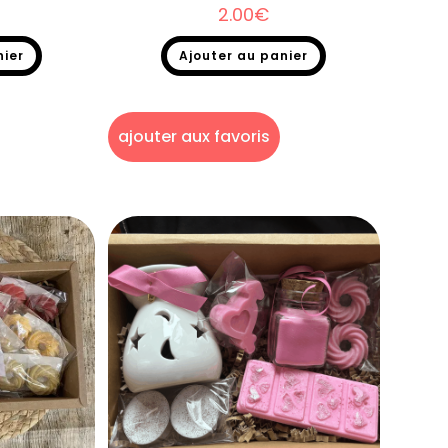
2.00
€
nier
Ajouter au panier
nts parfumés
Fondants parfumés
,
Fondants parfumés à
l'unité
ajouter aux favoris