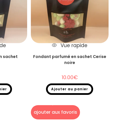
ide
Vue rapide
n sachet
Fondant parfumé en sachet Cerise
noire
10.00
€
nier
Ajouter au panier
kage
,
Fondants
Fondants parfumés
,
Destockage
,
Fondants
het
parfumés en sachet
ajouter aux favoris