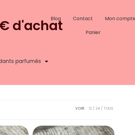
Blog
Contact
Mon compt
9€ d'achat
Panier
dants parfumés
VOIR :
12
24
TOUS