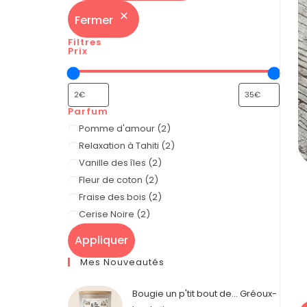
Fermer
Filtres
Prix
Parfum
Pomme d'amour
(
2
)
Relaxation à Tahiti
(
2
)
Vanille des îles
(
2
)
Fleur de coton
(
2
)
Fraise des bois
(
2
)
Cerise Noire
(
2
)
Appliquer
Mes Nouveautés
Bougie un p'tit bout de... Gréoux-