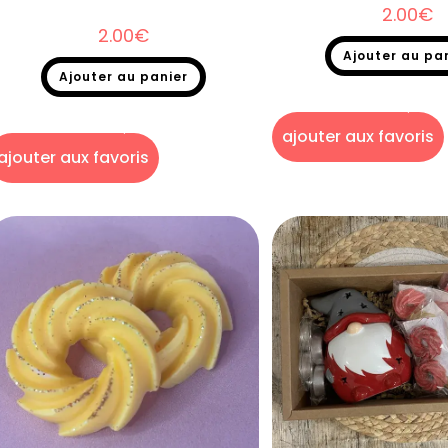
2.00
€
2.00
€
Ajouter au pa
Ajouter au panier
Fondants parfumés
,
Fonda
Dupe
Fondants parfumés
,
Fondants parfumés
Dupe
ajouter aux favoris
ajouter aux favoris