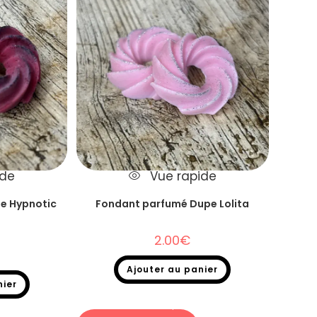
ide
Vue rapide
e Hypnotic
Fondant parfumé Dupe Lolita
2.00
€
Ajouter au panier
nier
Fondants parfumés
,
Fondants parfumés
Dupe
nts parfumés