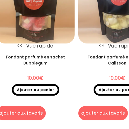
Vue rapide
Vue rap
Fondant parfumé en sachet
Fondant parfumé e
Bubblegum
Calisson
10.00
€
10.00
€
Ajouter au panier
Ajouter au pa
Fondants parfumés
,
Destockage
,
Fondants
Fondants parfumés
,
Destoc
parfumés en sachet
parfumés en sac
ajouter aux favoris
ajouter aux favoris