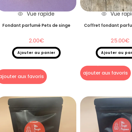
Vue rapide
Vue rap
Fondant parfumé Pets de singe
Coffret fondant parf
2.00
€
25.00
€
Ajouter au panier
Ajouter au pa
Fondants parfumés
,
Fondants parfumés à
Fondants parfumés
,
Coffret 
l'unité
ajouter aux favoris
ajouter aux favoris