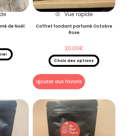
ide
Vue rapide
umé de Noël
Coffret fondant parfumé Octobre
Rose
20.00
€
nier
Choix des options
fondant parfumé
Fondants parfumés
,
Coffret fondant parfumé
ajouter aux favoris