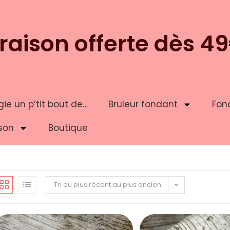
vraison offerte dès 4
ie un p’tit bout de…
Bruleur fondant
Fon
son
Boutique
Tri du plus récent au plus ancien