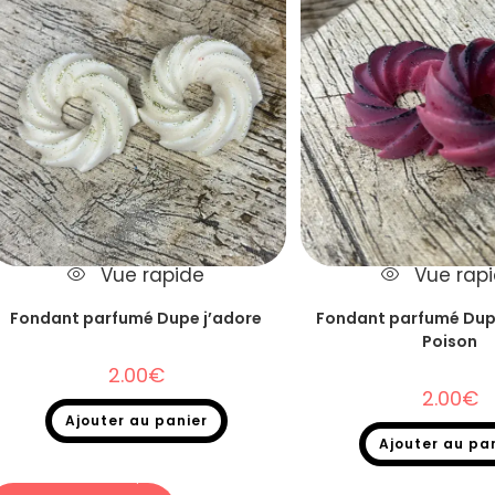
Vue rapide
Vue rap
Fondant parfumé Dupe j’adore
Fondant parfumé Dup
Poison
2.00
€
2.00
€
Ajouter au panier
Ajouter au pa
Fondants parfumés
,
Fondants parfumés
Dupe
Fondants parfumés
,
Fonda