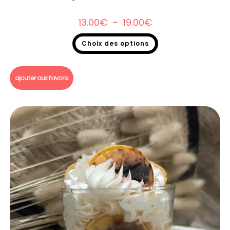
13.00
€
–
19.00
€
Choix des options
Bougie gourmande
,
Soldes 2026
ajouter aux favoris