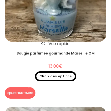
Vue rapide
Bougie parfumée gourmande Marseille OM
13.00
€
Choix des options
Bougie gourmande
,
Bougie Gourmande foot
ajouter aux favoris