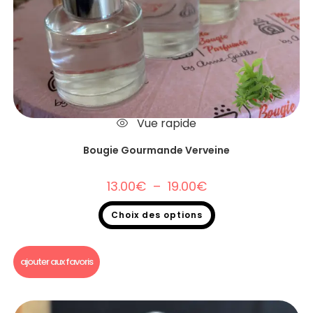
Vue rapide
Bougie Gourmande Verveine
13.00
€
–
19.00
€
Choix des options
Bougie gourmande
ajouter aux favoris