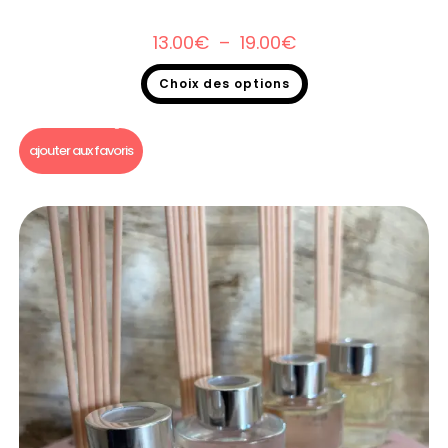
13.00
€
–
19.00
€
Choix des options
Bougie gourmande
,
Bougie Gourmande foot
ajouter aux favoris