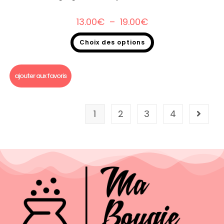
13.00
€
–
19.00
€
Choix des options
Bougie gourmande
,
Soldes 2026
ajouter aux favoris
1
2
3
4