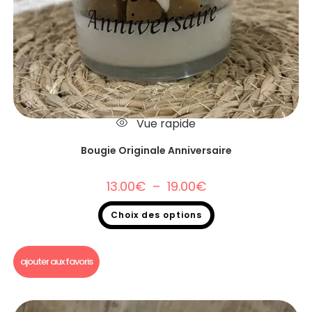
Vue rapide
Bougie Originale Anniversaire
13.00
€
–
19.00
€
Choix des options
Bougie gourmande
ajouter aux favoris