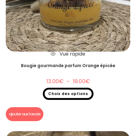
Vue rapide
Bougie gourmande parfum Orange épicée
13.00
€
–
19.00
€
Choix des options
Bougie gourmande
,
Soldes 2026
ajouter aux favoris