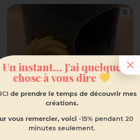
Un instant... J'ai quelque
chose à vous dire
CI
de prendre le temps de découvrir mes
créations.
ur vous remercier, voici
-15% pendant 20
minutes seulement.
Fondant parfumé Fleur