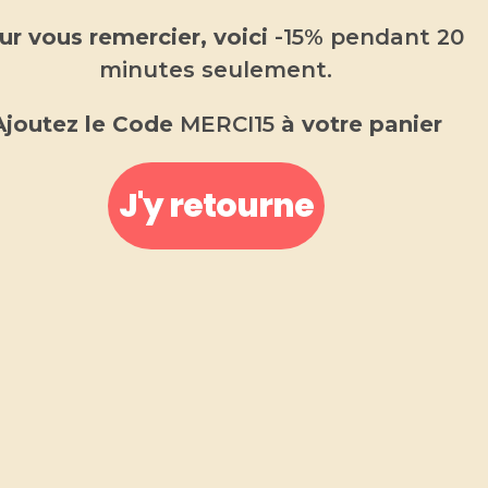
ur vous remercier, voici
-15% pendant 20
minutes seulement.
Ajoutez le Code
MERCI15
à votre panier
J'y retourne
Fondant parfumé fraise des
bois
2.00
€
Fondant parfumé
Fabriqué en Provence
.
Fondant parfumé fraise des bois, aux
senteurs délicate de fruits rouges.