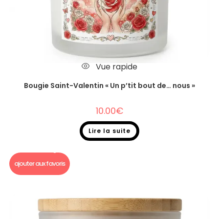
Vue rapide
Bougie Saint-Valentin « Un p’tit bout de… nous »
10.00
€
Lire la suite
Bougie Saint Valentin
,
Bougie un p'tit bout de...
ajouter aux favoris