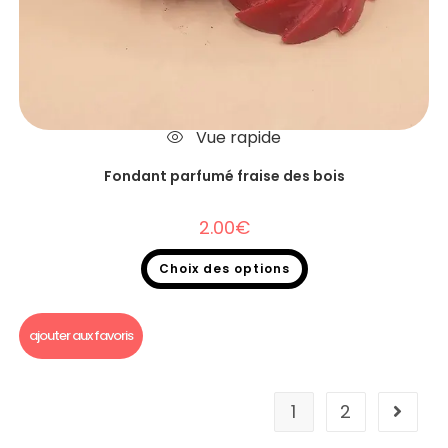
Vue rapide
Fondant parfumé fraise des bois
2.00
€
Choix des options
Fondants parfumés
,
Fondants parfumés à l'unité
ajouter aux favoris
1
2