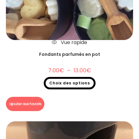
Vue rapide
Fondants parfumés en pot
7.00
€
–
13.00
€
Choix des options
Fondants parfumés
,
Destockage
,
Fondants parfumés en pot
ajouter aux favoris