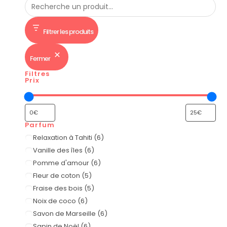
Filtrer les produits
Fermer
Filtres
Prix
Parfum
Relaxation à Tahiti
(
6
)
Vanille des îles
(
6
)
Pomme d'amour
(
6
)
Fleur de coton
(
5
)
Fraise des bois
(
5
)
Noix de coco
(
6
)
Savon de Marseille
(
6
)
Sapin de Noël
(
6
)