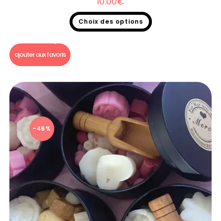
10.00
€
Choix des options
Bougie Saint Valentin
,
Bougie un p'tit bout de...
ajouter aux favoris
-46%