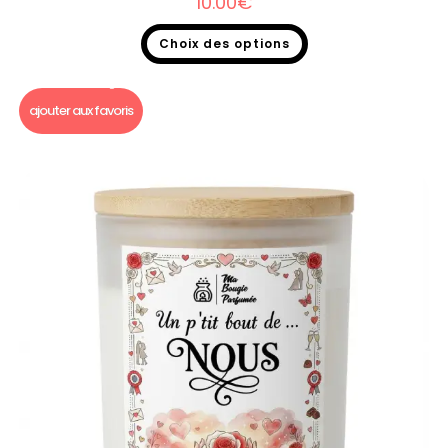
10.00
€
Choix des options
Bougie Saint Valentin
,
Bougie un p'tit bout de...
ajouter aux favoris