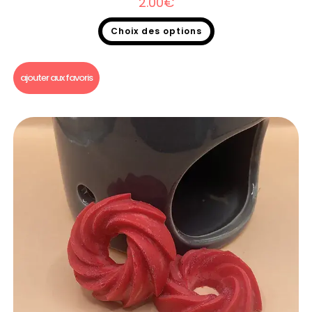
2.00
€
Choix des options
Fondants parfumés
,
Fondants parfumés à l'unité
ajouter aux favoris