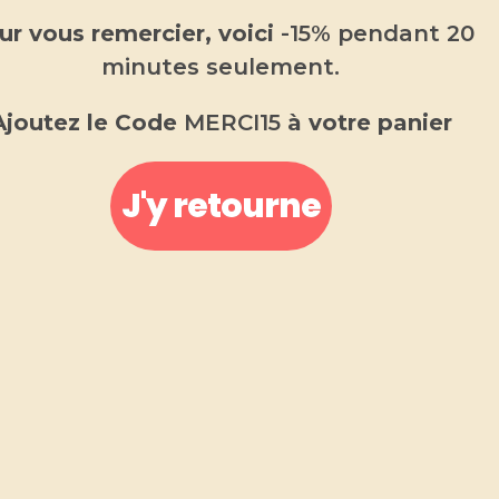
ur vous remercier, voici
-15% pendant 20
minutes seulement.
Ajoutez le Code
MERCI15
à votre panier
J'y retourne
Fondant parfumé pomme
d’amour
2.00
€
Fondant parfumé
Fabriqué en Provence
.
Fondant parfumé pomme d’amour,
Expérimentez l’arôme fruité unique de notre
galets de cire parfumé à la pomme d’amour.