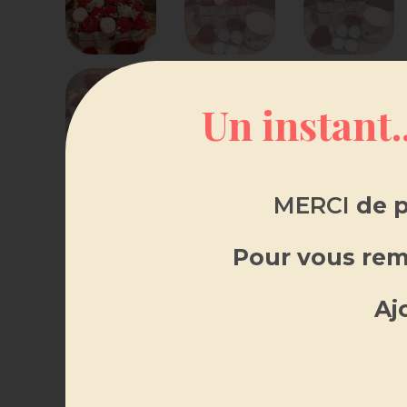
Un instant.
MERCI
de p
Pour vous reme
Aj
DE