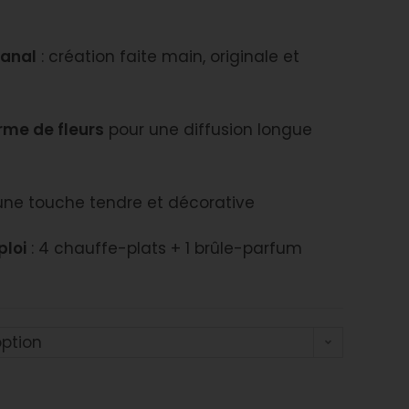
sanal
: création faite main, originale et
rme de fleurs
pour une diffusion longue
une touche tendre et décorative
ploi
: 4 chauffe-plats + 1 brûle-parfum
option