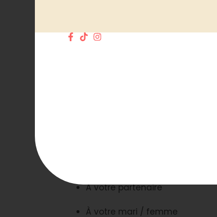
Pourquoi choisir 
Cadeau romantique original
Fabrication artisanale françai
Fait main avec soin
Objet décoratif + parfum d’a
Coffret complet prêt à offrir
Alternative élégante aux fleur
C’est le
cadeau Saint-Valentin ar
À qui offrir ce bo
À votre partenaire
À votre mari / femme