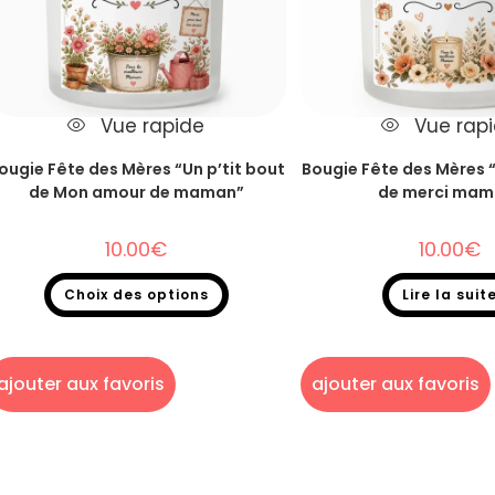
Vue rapide
Vue rap
ougie Fête des Mères “Un p’tit bout
Bougie Fête des Mères “
de Mon amour de maman”
de merci mam
10.00
€
10.00
€
Choix des options
Lire la suit
ougie Fêtes des mères
,
Bougie un p'tit bout
Bougie Fêtes des mères
,
Boug
de...
de...
ajouter aux favoris
ajouter aux favoris