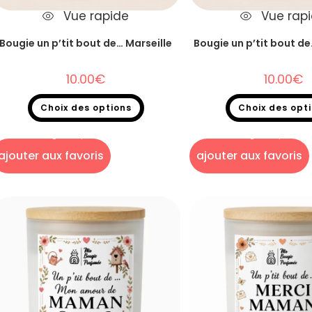
Vue rapide
Vue rap
Bougie un p’tit bout de… Marseille
Bougie un p’tit bout 
10.00
€
10.00
€
Choix des options
Choix des opt
Bougie un p'tit bout de...
Bougie un p'tit bout
ajouter aux favoris
ajouter aux favoris