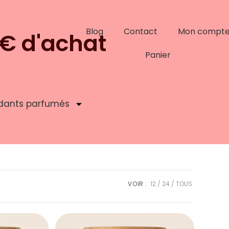
Blog
Contact
Mon compt
9€ d'achat
Panier
dants parfumés
VOIR :
12
24
TOUS