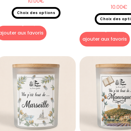
10.00
€
10.00
€
Choix des options
Choix des opt
Bougie un p'tit bout de...
Bougie un p'tit bout
ajouter aux favoris
ajouter aux favoris