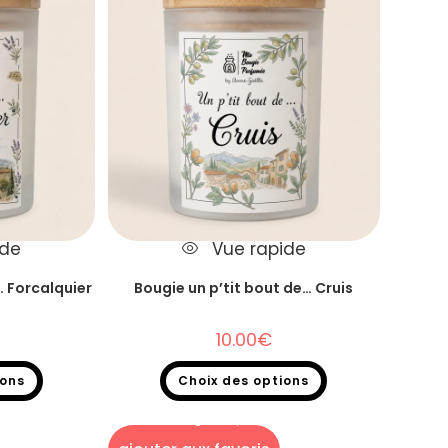
ide
Vue rapide
… Forcalquier
Bougie un p’tit bout de… Cruis
10.00
€
ions
Choix des options
 de...
Bougie un p'tit bout de...