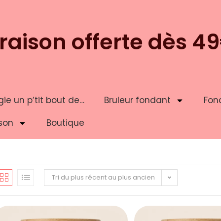
vraison offerte dès 4
ie un p’tit bout de…
Bruleur fondant
Fon
son
Boutique
Tri du plus récent au plus ancien