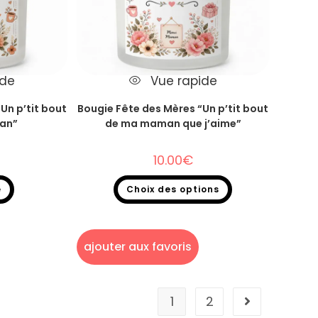
ide
Vue rapide
Un p’tit bout
Bougie Fête des Mères “Un p’tit bout
an”
de ma maman que j’aime”
10.00
€
e
Choix des options
ie un p'tit bout
Bougie Fêtes des mères
,
Bougie un p'tit bout
de...
ajouter aux favoris
1
2