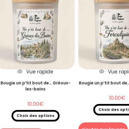
Vue rapide
Vue rap
Bougie un p’tit bout de… Gréoux-
Bougie un p’tit bout de
les-bains
10.00
€
10.00
€
Choix des opt
Choix des options
Bougie un p'tit bout
Bougie un p'tit bout de...