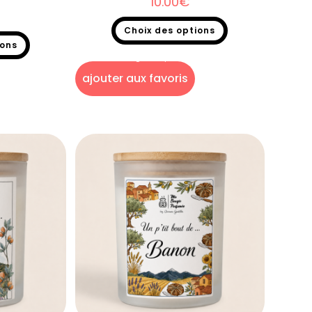
10.00
€
Choix des options
ions
Bougie un p'tit bout de...
 de...
ajouter aux favoris