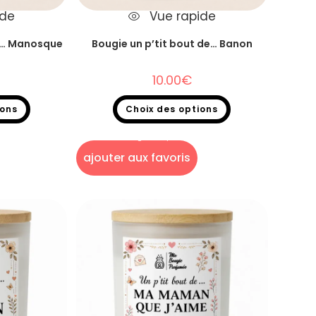
ide
Vue rapide
de… Manosque
Bougie un p’tit bout de… Banon
10.00
€
ions
Choix des options
 de...
Bougie un p'tit bout de...
ajouter aux favoris