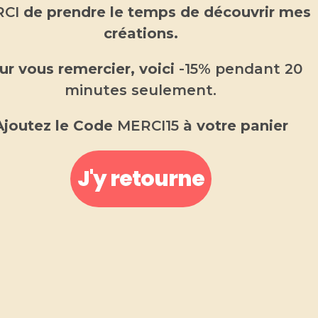
10.00
€
CI
de prendre le temps de découvrir mes
créations.
Un parfum évocateur de la Provence
ur vous remercier, voici
-15% pendant 20
Un souvenir unique et personnalisé
minutes seulement.
Une fabrication artisanale et responsable
Ajoutez le Code
MERCI15
à votre panier
Un cadeau idéal pour les amoureux du
Luberon
J'y retourne
Choisir une option
PARFUM
-
+
AJOUTER AU PANIER