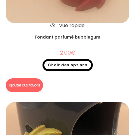
Vue rapide
Fondant parfumé bubblegum
2.00
€
Choix des options
Fondants parfumés
,
Fondants parfumés à l'unité
ajouter aux favoris