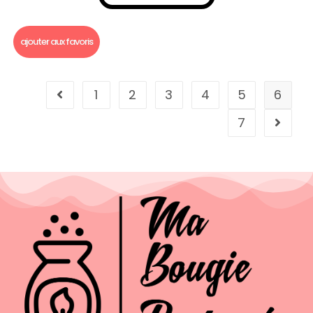
Fondants parfumés
,
Fondants parfumés à l'unité
ajouter aux favoris
1
2
3
4
5
6
7