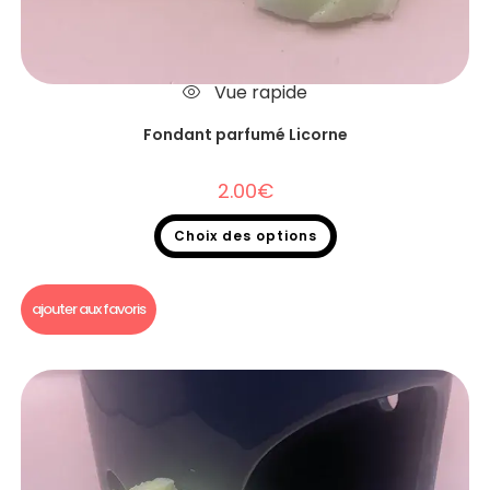
Vue rapide
Fondant parfumé Licorne
2.00
€
Choix des options
Fondants parfumés
,
Fondants parfumés à l'unité
ajouter aux favoris