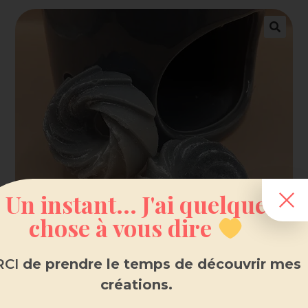
Un instant... J'ai quelque
chose à vous dire
CI
de prendre le temps de découvrir mes
créations.