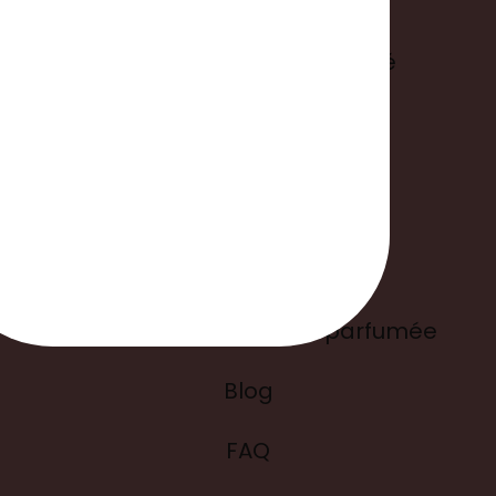
Mentions légales
Politique de confidentialité
Suivre ma commande
Liens utiles
L'histoire de ma bougie parfumée
Blog
FAQ