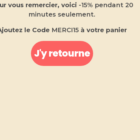
ur vous remercier, voici
-15% pendant 20
minutes seulement.
Ajoutez le Code
MERCI15
à votre panier
J'y retourne
Fondant parfumé noix de coco
2.00
€
Fondant parfumé
Fabriqué en Provence
.
Fondant parfumé noix de coco, aux notes de
noix de coco fraîchement râpée qui se
mêlent à des senteurs de vanille et de
caramel.