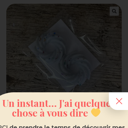
Un instant... J'ai quelque
chose à vous dire
CI
de prendre le temps de découvrir mes