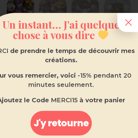
Un instant... J'ai quelque
chose à vous dire
CI
de prendre le temps de découvrir mes
créations.
ur vous remercier, voici
-15% pendant 20
minutes seulement.
15.00
€
Ajoutez le Code
MERCI15
à votre panier
Double usage : déco & parfum
J'y retourne
Parfum longue durée & naturel