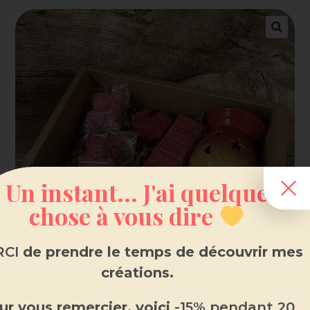
Un instant... J'ai quelque
chose à vous dire
CI
de prendre le temps de découvrir mes
créations.
ur vous remercier, voici
-15% pendant 20