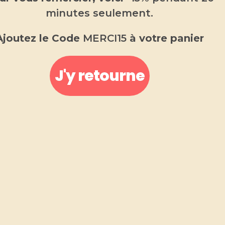
minutes seulement.
Ajoutez le Code
MERCI15
à votre panier
Coffret fondant parfumé St
valentin
J'y retourne
20.00
€
Idée cadeau originale pour votre
Valentine
Choisir une option
COULEUR