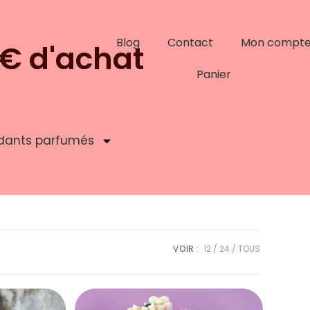
Blog
Contact
Mon compt
9€ d'achat
Panier
dants parfumés
VOIR :
12
24
TOUS