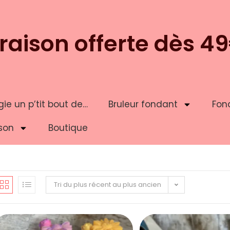
vraison offerte dès 4
ie un p’tit bout de…
Bruleur fondant
Fon
son
Boutique
Tri du plus récent au plus ancien