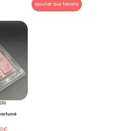
ajouter aux favoris
ide
 parfumé
00
€