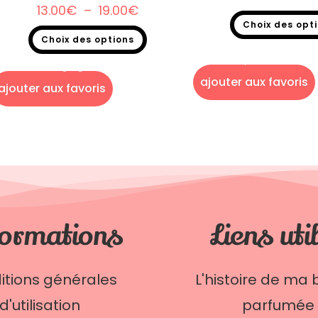
13.00
€
–
19.00
€
Choix des opt
Choix des options
Fondants parfumés
,
Destoc
parfumés en tabl
Bougie gourmande
ajouter aux favoris
ajouter aux favoris
ormations
Liens uti
itions générales
L'histoire de ma 
d'utilisation
parfumée