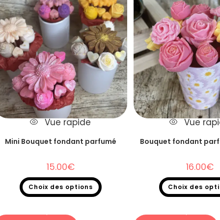
Vue rapide
Vue rap
Mini Bouquet fondant parfumé
Bouquet fondant par
15.00
€
16.00
€
Choix des options
Choix des opt
Fondants parfumés
,
Bouquet fondants
Fondants parfumés
,
Bouq
parfumés
parfumés