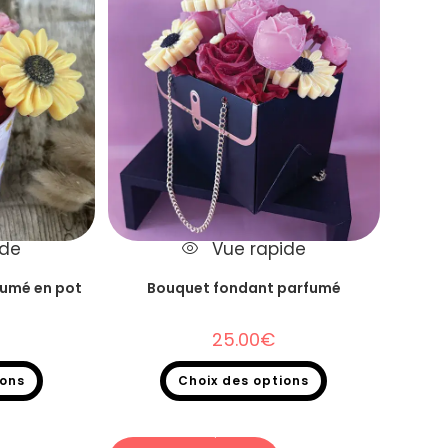
ide
Vue rapide
fumé en pot
Bouquet fondant parfumé
25.00
€
ions
Choix des options
uet fondants
Fondants parfumés
,
Bouquet fondants
parfumés