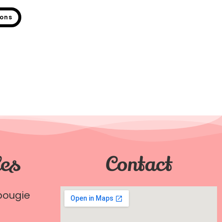
ions
kage
,
Fondants
ette
les
Contact
bougie