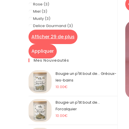
Rose
(
3
)
Miel
(
3
)
Musty
(
3
)
Delice Gourmand
(
3
)
Afficher 29 de plus
Appliquer
Mes Nouveautés
Bougie un p'tit bout de... Gréoux-
les-bains
10.00
€
Bougie un p'tit bout de...
Forcalquier
10.00
€