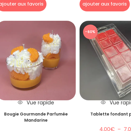
ajouter aux favoris
ajouter aux favoris
-60%
Vue rapide
Vue rap
Bougie Gourmande Parfumée
Tablette fondant
Mandarine
4.00
€
–
7.