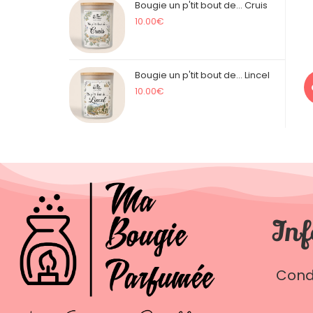
Bougie un p'tit bout de... Cruis
10.00
€
Bougie un p'tit bout de... Lincel
10.00
€
Inf
Cond