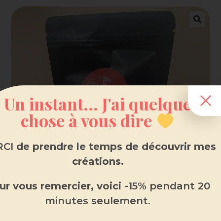
Un instant... J'ai quelque
chose à vous dire
CI
de prendre le temps de découvrir mes
créations.
ur vous remercier, voici
-15% pendant 20
minutes seulement.
Fondant parfumé en sachet