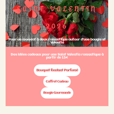
SAINT VALENTIN
2026
Pour un moment à deux romantique autour d'une bougie st
Valentin
Des idées cadeaux pour une Saint Valentin romantique à
partir de 13€
Bouquet fondant Parfumé
Coffret Cadeau
Bougie Gourmande