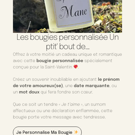
Les bougies personnalisée Un
ptit' bout de...
Offrez à votre moitié un cadeau unique et romantique
avec cette
bougie personnalisée
spécialement
conçue pour la Saint-Valentin
.
Créez un souvenir inoubliable en ajoutant
le prénom
de votre amoureux(se)
, une
date marquante
, ou
un
mot doux
qui fera fondre son cœur.
Que ce soit un tendre
« Je t’aime »
, un surnom
affectueux ou une déclaration enflammée, cette
bougie porte votre message avec tendresse.
Je Personnalise Ma Bougie