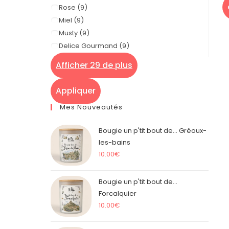
Rose
(
9
)
Miel
(
9
)
Musty
(
9
)
Delice Gourmand
(
9
)
Afficher 29 de plus
Appliquer
Mes Nouveautés
Bougie un p'tit bout de... Gréoux-
les-bains
10.00
€
Bougie un p'tit bout de...
Forcalquier
10.00
€