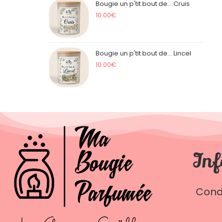
Bougie un p'tit bout de... Cruis
10.00
€
Bougie un p'tit bout de... Lincel
10.00
€
Inf
Cond