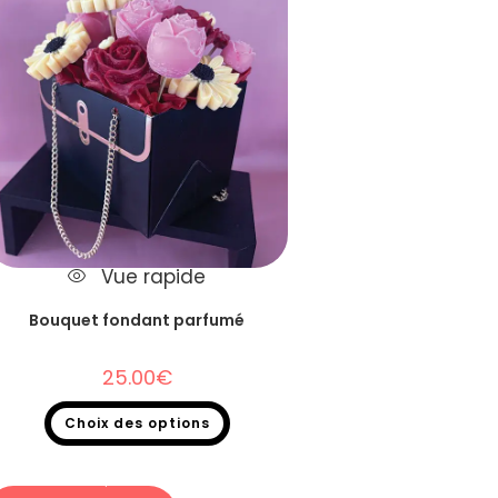
Vue rapide
Bouquet fondant parfumé
25.00
€
Choix des options
Fondants parfumés
,
Bouquet fondants
parfumés