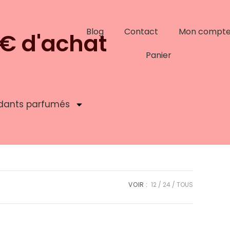
Blog
Contact
Mon compt
9€ d'achat
Panier
dants parfumés
VOIR :
12
24
TOUS