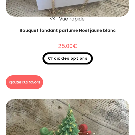
Vue rapide
Bouquet fondant parfumé Noël jaune blanc
25.00
€
Choix des options
Bouquet fondants parfumés Noël
,
Bouquet fondants parfumés
,
Fondants parfumés
ajouter aux favoris