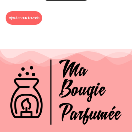
Bouquet fondants parfumés Noël
,
Bouquet fondants parfumés
,
Fondants parfumés
ajouter aux favoris