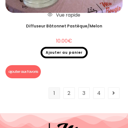
Vue rapide
Diffuseur Bâtonnet Pastèque/Melon
10.00
€
Ajouter au panier
Diffuseurs Bâtonnets
ajouter aux favoris
1
2
3
4