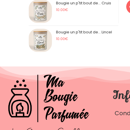
Bougie un p'tit bout de... Cruis
10.00
€
Bougie un p'tit bout de... Lincel
10.00
€
Inf
Cond