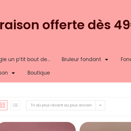
vraison offerte dès 4
ie un p’tit bout de…
Bruleur fondant
Fon
son
Boutique
Tri du plus récent au plus ancien