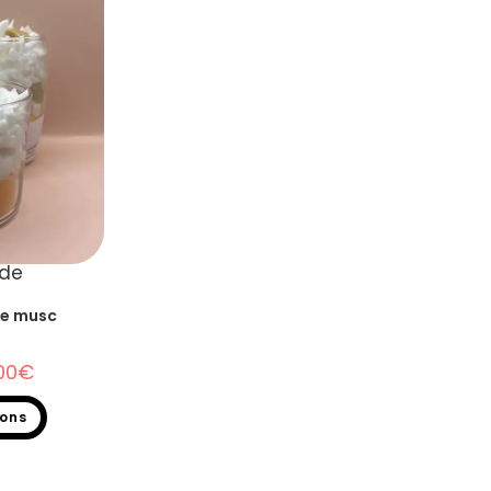
ide
e musc
00
€
ions
nde