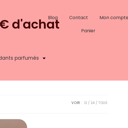
Blog
Contact
Mon compt
9€ d'achat
Panier
dants parfumés
VOIR :
12
24
TOUS