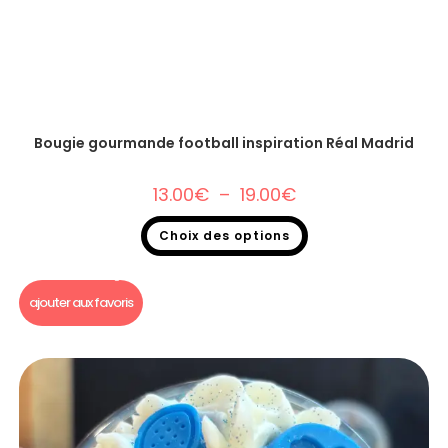
Bougie gourmande football inspiration Réal Madrid
13.00
€
–
19.00
€
Choix des options
Bougie gourmande
,
Bougie Gourmande foot
ajouter aux favoris