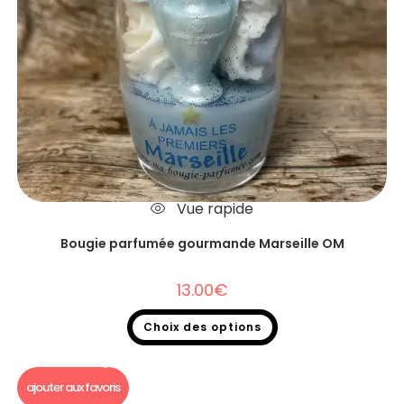
Vue rapide
Bougie parfumée gourmande Marseille OM
13.00
€
Choix des options
Bougie gourmande
,
Bougie Gourmande foot
ajouter aux favoris