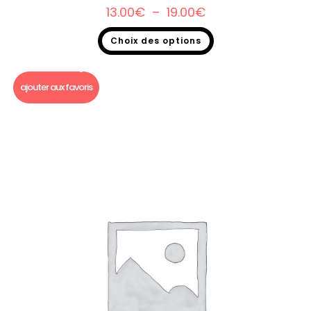
13.00
€
–
19.00
€
Choix des options
Bougie Gourmande foot
,
Bougie gourmande
ajouter aux favoris