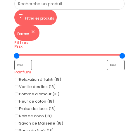
Filtrer les produits
Fermer
Filtres
Prix
Parfum
Relaxation à Tahiti
(
18
)
Vanille des îles
(
18
)
Pomme d'amour
(
18
)
Fleur de coton
(
18
)
Fraise des bois
(
18
)
Noix de coco
(
18
)
Savon de Marseille
(
18
)
Sapin de Noël
(
18
)