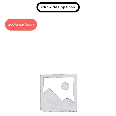
Choix des options
Bougie Gourmande foot
,
Bougie gourmande
ajouter aux favoris