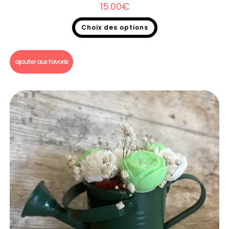
15.00
€
Choix des options
Bouquet fondants parfumés
ajouter aux favoris