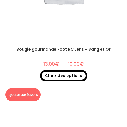
Bougie gourmande Foot RC Lens – Sang et Or
13.00
€
–
19.00
€
Choix des options
Bougie Gourmande foot
,
Bougie gourmande
ajouter aux favoris