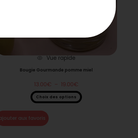
Vue rapide
Bougie Gourmande pomme miel
13.00
€
–
19.00
€
Choix des options
Bougie gourmande
ajouter aux favoris