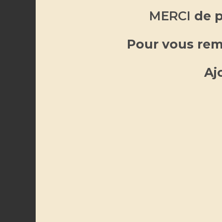
MERCI
de p
Pour vous reme
Aj
DE
Description
Bougie 