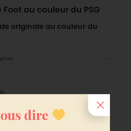
Foot au couleur du PSG
e originale au couleur du
option
 vous dire
 Gourmande foot
,
Bougies