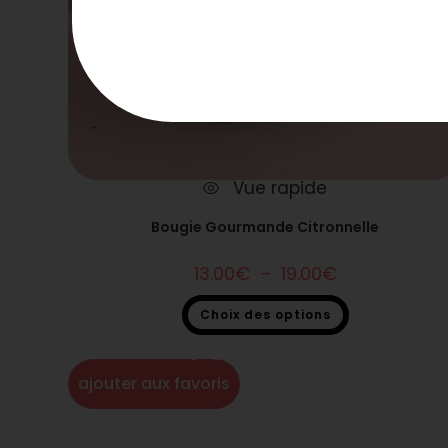
Vue rapide
Bougie Gourmande Citronnelle
13.00
€
–
19.00
€
Choix des options
Bougie gourmande
,
Soldes 2026
ajouter aux favoris