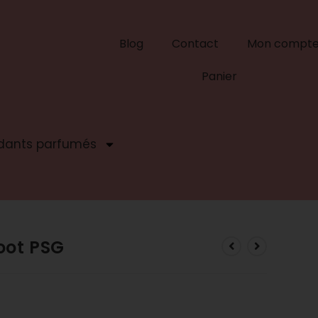
Blog
Contact
Mon compt
Panier
dants parfumés
oot PSG