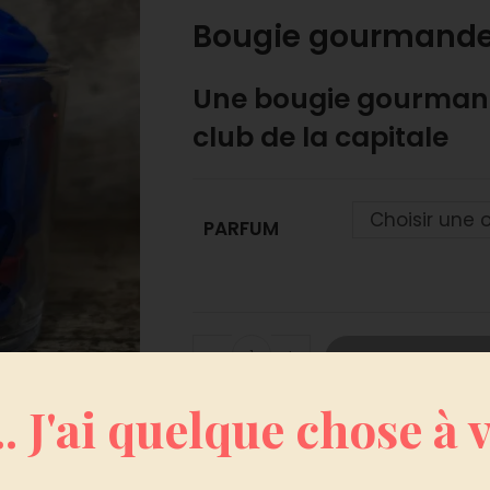
Bougie gourmande 
Une bougie gourmand
club de la capitale
Choisir une 
PARFUM
-
+
AJOUTER AU PANIER
.. J'ai quelque chose à
UGS :
Bougie Gourmande foot PSG
Catégories :
Bougie gourmande
,
Bougie