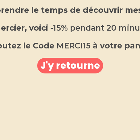
Étiquettes :
bougie foot
,
bougie foot par
rendre le temps de découvrir mes
Marque :
Ma bougie parfumée by Anne G
rcier, voici
-15% pendant 20 minu
ajouter aux favoris
outez le Code
MERCI15
à votre pan
J'y retourne
SCRIPTION
INFORMATIONS COMPLÉMENTAIRES
AVIS 
gourmande foot 