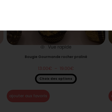
Vue rapide
Bougie Gourmande rocher praliné
13.00
€
–
19.00
€
Choix des options
Bougie gourmande
ajouter aux favoris