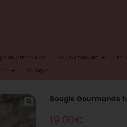
ie un p’tit bout de…
Bruleur fondant
Fon
son
Boutique
Bougie Gourmande f
19.00
€