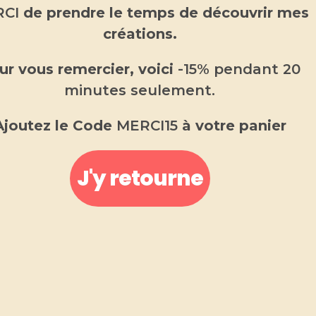
CI
de prendre le temps de découvrir mes
créations.
ur vous remercier, voici
-15% pendant 20
minutes seulement.
Ajoutez le Code
MERCI15
à votre panier
Bougie Gourmande pain
d’épices
J'y retourne
9.00
€
–
13.00
€
Une bougie gourmande parfumée
Fabriquée en Provence
.
Bougie gourmande de Noel parfumée pain