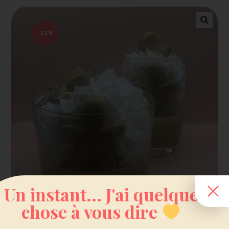
-32%
Un instant... J'ai quelque
chose à vous dire