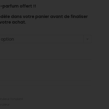
e-parfum offert
!!
dèle dans votre panier avant de finaliser
votre achat.
 option
Bruleur fondant
ruleur