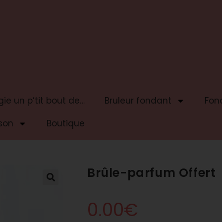
ie un p’tit bout de…
Bruleur fondant
Fon
son
Boutique
Brûle-parfum Offert
0.00
€