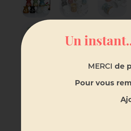
Un instant.
MERCI
de p
Pour vous reme
Aj
DE
Description