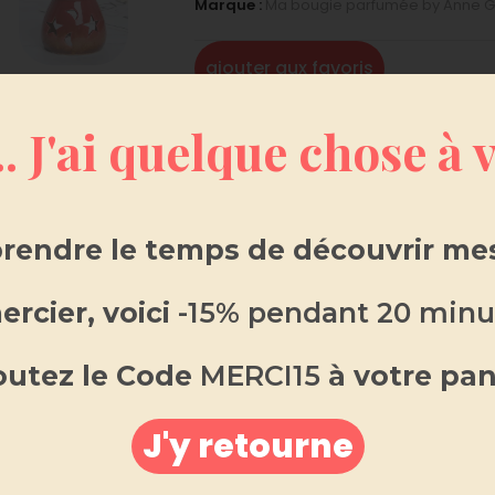
Marque :
Ma bougie parfumée by Anne G
ajouter aux favoris
.. J'ai quelque chose à
rendre le temps de découvrir mes
rcier, voici
-15% pendant 20 minu
outez le Code
MERCI15
à votre pan
SCRIPTION
INFORMATIONS COMPLÉMENTAIRES
AVIS 
J'y retourne