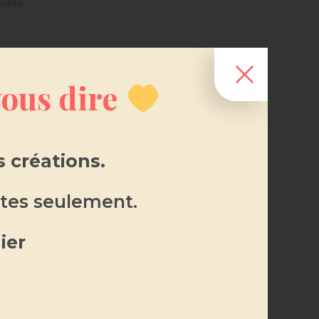
aëlle
 vous dire
 créations.
tes seulement.
ier
(0)