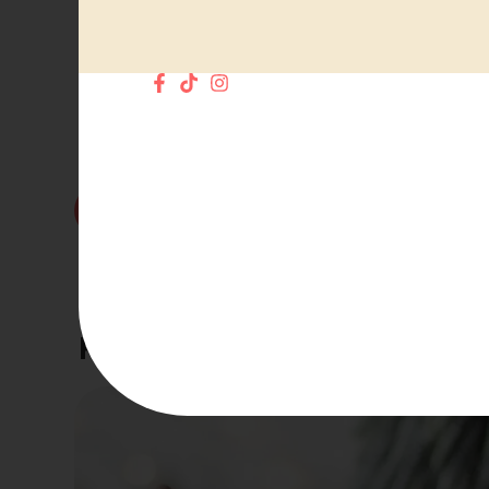
Fondant parfumé en pot monoï pêche
13.00
€
Ajouter au panier
Fondants parfumés
,
Destockage
,
Fondants parfumés en pot
ajouter aux favoris
Produits similaires