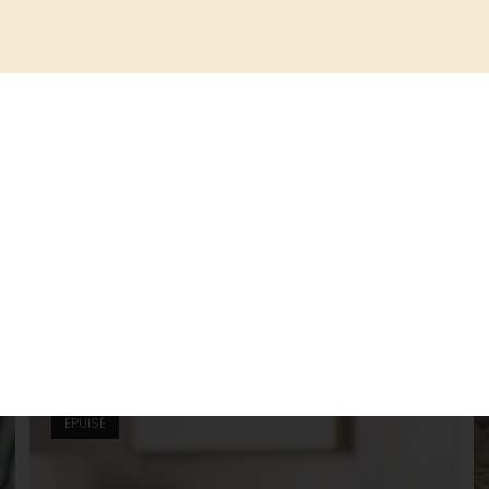
Fondant parfumé en pot calisson
13.00
€
Ajouter au panier
Fondants parfumés
,
Destockage
,
Fondants parfumés en pot
ajouter aux favoris
ÉPUISÉ