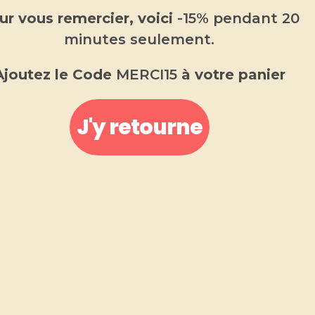
Citronelle
ur vous remercier, voici
-15% pendant 20
minutes seulement.
5.00
€
Ajoutez le Code
MERCI15
à votre panier
Diffuseur voiture
Fabriqué en Provence
.
J'y retourne
Fabriqué de manière artisanale.
Parfum de Grasse garanti sans substances CMR et
sans phtalates.
-
+
AJOUTER AU PANIER
UGS :
diffuseur voiture parfum citronelle