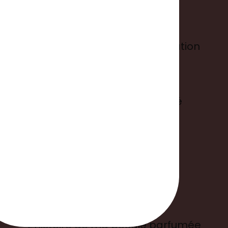
Informations
Conditions générales d'utilisation
Mentions légales
Politique de confidentialité
Suivre ma commande
Liens utiles
L'histoire de ma bougie parfumée