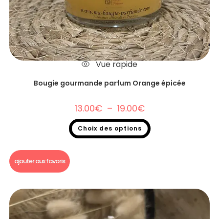
Vue rapide
Bougie gourmande parfum Orange épicée
13.00
€
–
19.00
€
Choix des options
Bougie gourmande
,
Soldes 2026
ajouter aux favoris