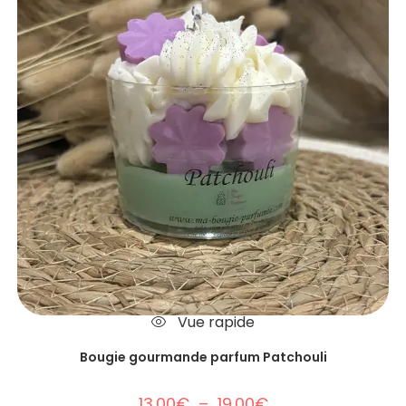
Vue rapide
Bougie gourmande parfum Patchouli
13.00
€
–
19.00
€