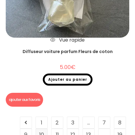
Vue rapide
Diffuseur voiture parfum Fleurs de coton
5.00
€
Ajouter au panier
Diffuseur voiture
ajouter aux favoris
1
2
3
…
7
8
9
10
11
12
13
…
19