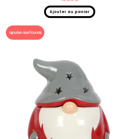
Ajouter au panier
Bruleur fondant
,
Brûle parfum Noël
ajouter aux favoris