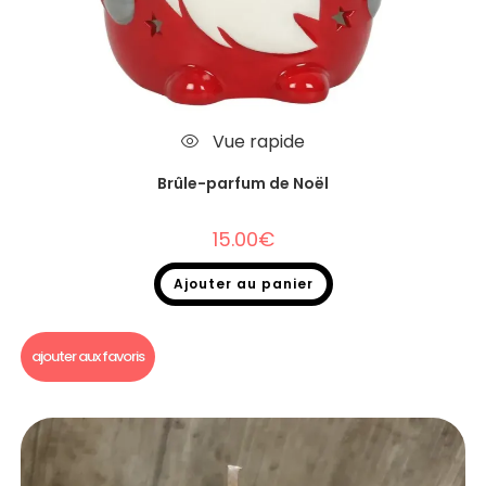
Vue rapide
Brûle-parfum de Noël
15.00
€
Ajouter au panier
Bruleur fondant
,
Brûle parfum Noël
ajouter aux favoris