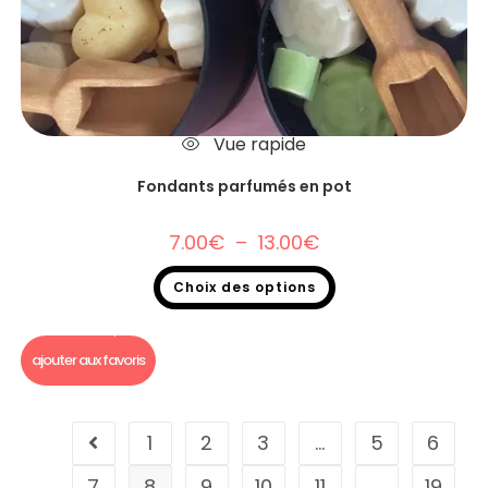
Vue rapide
Fondants parfumés en pot
7.00
€
–
13.00
€
Choix des options
Fondants parfumés
,
Destockage
,
Fondants parfumés en pot
ajouter aux favoris
1
2
3
…
5
6
7
8
9
10
11
…
19