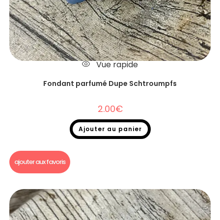
Vue rapide
Fondant parfumé Dupe Schtroumpfs
2.00
€
Ajouter au panier
Fondants parfumés
,
Fondants parfumés Dupe
ajouter aux favoris