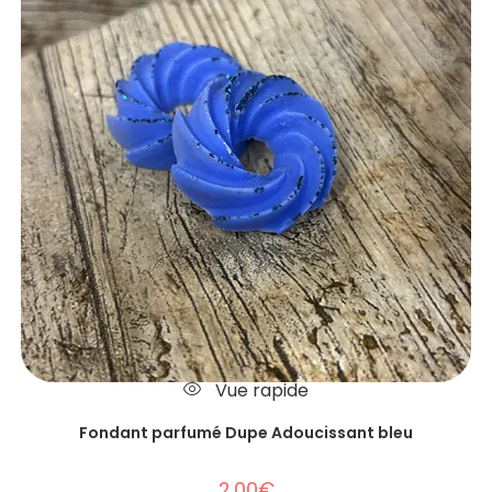
Vue rapide
Fondant parfumé Dupe Adoucissant bleu
2.00
€