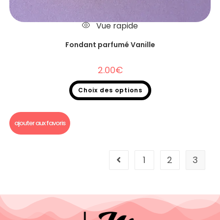
Vue rapide
Fondant parfumé Vanille
2.00
€
Choix des options
Fondants parfumés
,
Fondants parfumés à l'unité
ajouter aux favoris
1
2
3