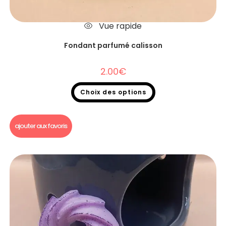
Vue rapide
Fondant parfumé calisson
2.00
€
Choix des options
Fondants parfumés
,
Fondants parfumés à l'unité
ajouter aux favoris