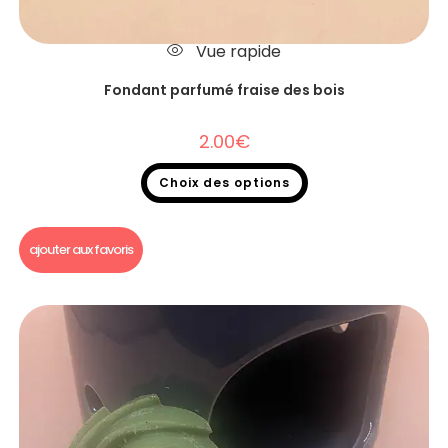
Vue rapide
Fondant parfumé fraise des bois
2.00
€
Choix des options
Fondants parfumés
,
Fondants parfumés à l'unité
ajouter aux favoris