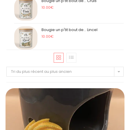
Bougie un p'tit bout de... Cruis
10.00
€
Bougie un p'tit bout de... Lincel
10.00
€
Tri du plus récent au plus ancien