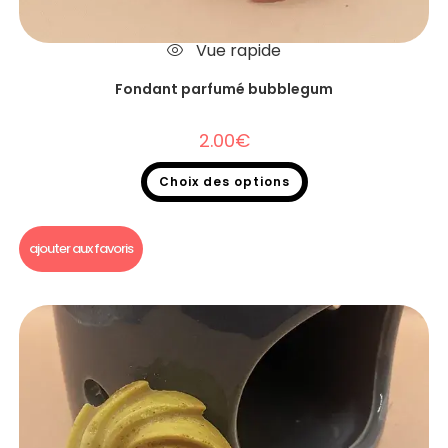
Vue rapide
Fondant parfumé bubblegum
2.00
€
Choix des options
Fondants parfumés
,
Fondants parfumés à l'unité
ajouter aux favoris