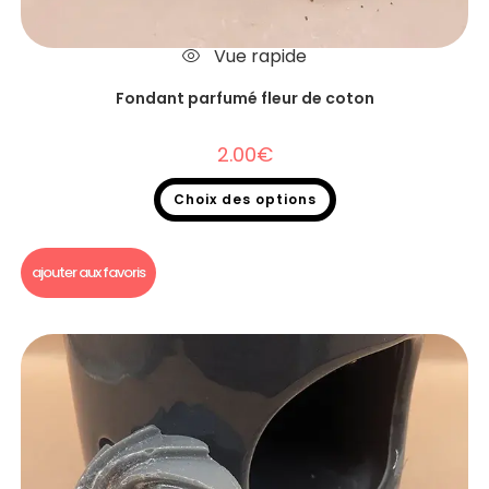
Vue rapide
Fondant parfumé fleur de coton
2.00
€
Choix des options
Fondants parfumés
,
Fondants parfumés à l'unité
ajouter aux favoris