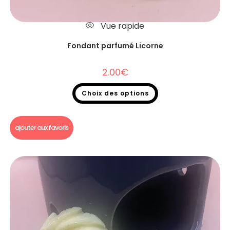
Vue rapide
Fondant parfumé Licorne
2.00
€
Choix des options
Fondants parfumés
,
Fondants parfumés à l'unité
ajouter aux favoris