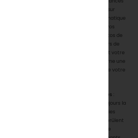
permet d’expérimenter différentes fragrances
et de créer des combinaisons olfactives sur
mesure qui deviendront la signature aromatique
de vos moments romantiques. Associez vos
bougies à des éléments significatifs : photos de
couple dans des cadres délicats, souvenirs de
voyages, objets symboliques qui jalonnent votre
relation. Cette personnalisation transforme une
simple décoration en narration visuelle de votre
amour.
Considérations pratiques et sécuritaires
:
Indépendamment du style, privilégiez toujours la
qualité et la sécurité. Choisissez des bougies
fabriquées avec des cires naturelles qui brûlent
proprement et diffusent leurs parfums de
manière optimale. Vérifiez que les contenants