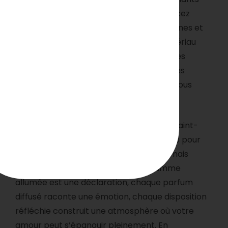
sont adaptés à la chaleur et stables. Placez
toujours vos bougies sur des surfaces planes et
résistantes à la chaleur, loin de tout matériau
inflammable. Ne laissez jamais des bougies
allumées sans surveillance et éteignez-les
toujours avant de quitter la pièce ou de vous
endormir.
La décoration avec des bougies pour la Saint-
Valentin transcende la simple esthétique pour
devenir un langage d’amour silencieux mais
profondément éloquent. Chaque flamme
allumée est une déclaration, chaque parfum
diffusé raconte une émotion, chaque disposition
réfléchie construit une atmosphère où votre
amour peut s’épanouir pleinement. En