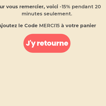
ur vous remercier, voici
-15% pendant 20
minutes seulement.
Ajoutez le Code
MERCI15
à votre panier
J'y retourne
Bougie Gourmande Parfumée
Sucre d’Orge
9.00
€
–
13.00
€
Une bougie gourmande de Noël
Fabriquée
en Provence
.
Découvrez notre bougie gourmande Sucre