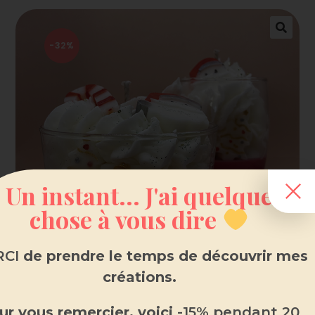
-32%
Un instant... J'ai quelque
chose à vous dire
CI
de prendre le temps de découvrir mes
créations.
ur vous remercier, voici
-15% pendant 20