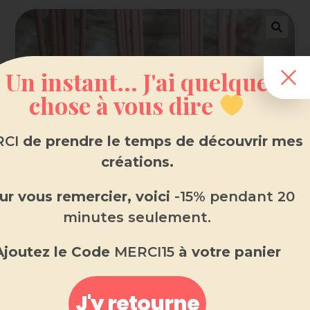
Un instant... J'ai quelque
chose à vous dire
CI
de prendre le temps de découvrir mes
créations.
ur vous remercier, voici
-15% pendant 20
minutes seulement.
Ajoutez le Code
MERCI15
à votre panier
Diffuseur Bâtonnet lavande
J'y retourne