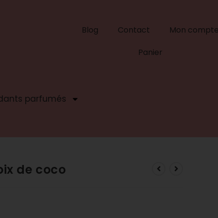
Blog
Contact
Mon compt
Panier
dants parfumés
oix de coco