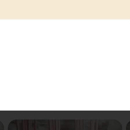
 2 / 3 fois le diffuseur,
nez les batonnets, effectuez cette operation toutes 
ans votre diffuseur , le parfum va se diffuser par c
sion est approximativement de 2 mois, la solution p
uel pièce de votre habitation, bureau.