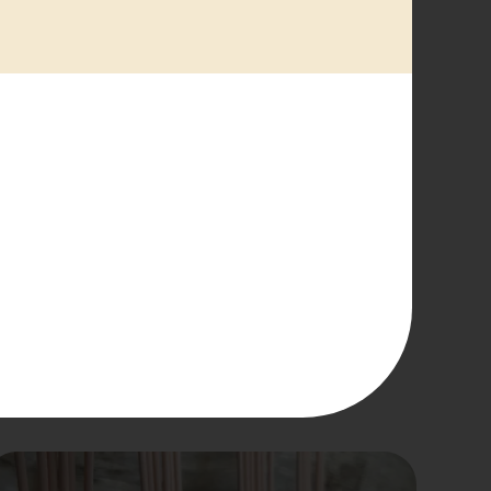
les semaines.
apilarité.
eut toutefois durer plus