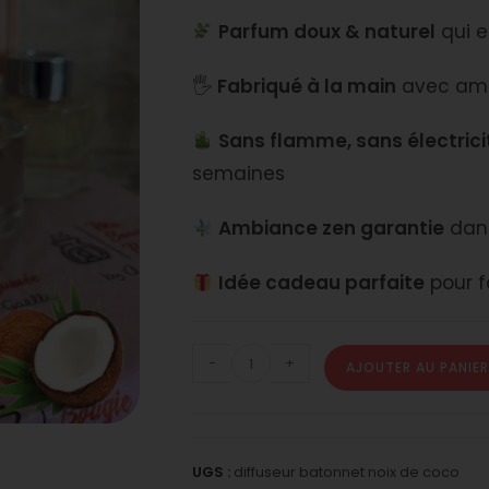
Parfum doux & naturel
qui e
🖐️
Fabriqué à la main
avec amo
Sans flamme, sans électrici
semaines
Ambiance zen garantie
dans
Idée cadeau parfaite
pour fa
-
+
AJOUTER AU PANIER
UGS :
diffuseur batonnet noix de coco