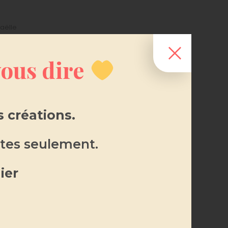
aëlle
 vous dire
 créations.
tes seulement.
re diffuseur à bâtonnets
ier