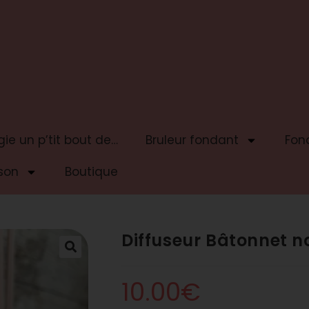
ie un p’tit bout de…
Bruleur fondant
Fon
son
Boutique
Diffuseur Bâtonnet n
10.00
€