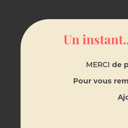
Un instant.
MERCI
de p
Pour vous reme
Description
Offrez à votre intérieur une
Aj
parfum noix de coco.