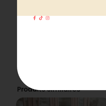
Remuez délicatement la solution et retournez
Dévissez le bouchon, retirez l’opercule.
Revissez fermement le bouchon.
Dès que l’odeur est moins présente, retour
Vous n’avez plus qu’à mettre les batonnets d
La durée généralement observée de la diffu
longtemps.
Un diffuseur peut être mis dans n’importe q
Produits similaires