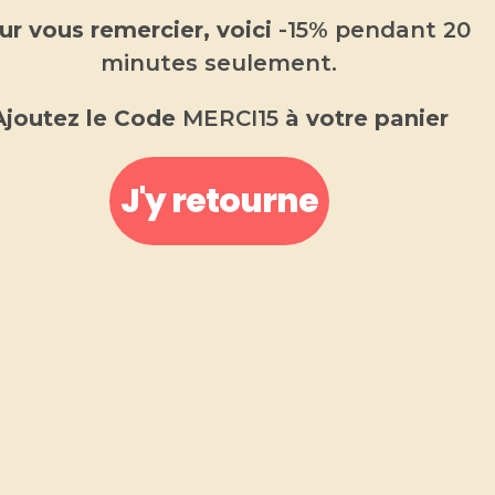
Muguet
ur vous remercier, voici
-15% pendant 20
minutes seulement.
5.00
€
Ajoutez le Code
MERCI15
à votre panier
Diffuseur voiture
Fabriqué en Provence
.
J'y retourne
Désodorisant voiture fabriqué de manière
artisanale.
Parfum de Grasse garanti sans substances CMR et
sans phtalates.
-
+
AJOUTER AU PANIER