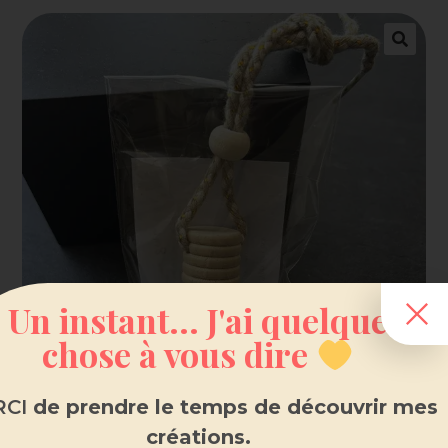
Un instant... J'ai quelque
chose à vous dire
CI
de prendre le temps de découvrir mes
Diffuseur voiture parfum Noix
créations.