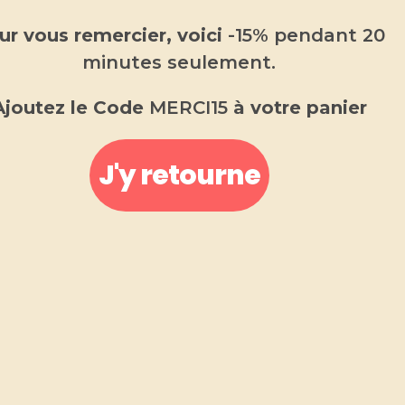
de coco
ur vous remercier, voici
-15% pendant 20
minutes seulement.
5.00
€
Ajoutez le Code
MERCI15
à votre panier
Diffuseur voiture
Fabriqué en Provence
.
J'y retourne
Fabriqué de manière artisanale.
Parfum de Grasse garanti sans substances CMR et
sans phtalates.
-
+
AJOUTER AU PANIER