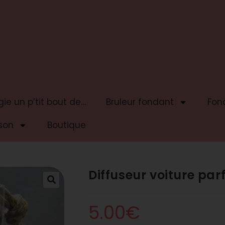
ie un p’tit bout de…
Bruleur fondant
Fon
son
Boutique
Diffuseur voiture pa
5.00
€