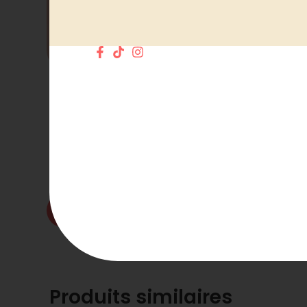
Vue rapide
Fondant parfumé relaxation à Tahiti
2.00
€
Choix des options
Fondants parfumés
,
Fondants parfumés à l'unité
ajouter aux favoris
Produits similaires