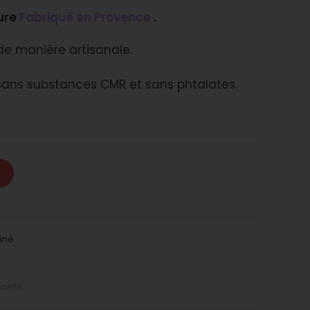
ture
Fabriqué en Provence
.
de manière artisanale.
sans substances CMR et sans phtalates.
liné
aëlle