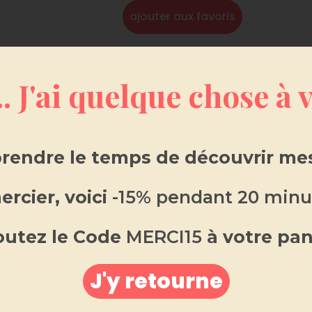
ajouter aux favoris
.. J'ai quelque chose à
SCRIPTION
INFORMATIONS COMPLÉMENTAIRES
AVIS 
rendre le temps de découvrir mes
ur voiture par
rcier, voici
-15% pendant 20 minu
cher Praliné
outez le Code
MERCI15
à votre pan
J'y retourne
r de parfum, notre
diffuseur voiture
vous