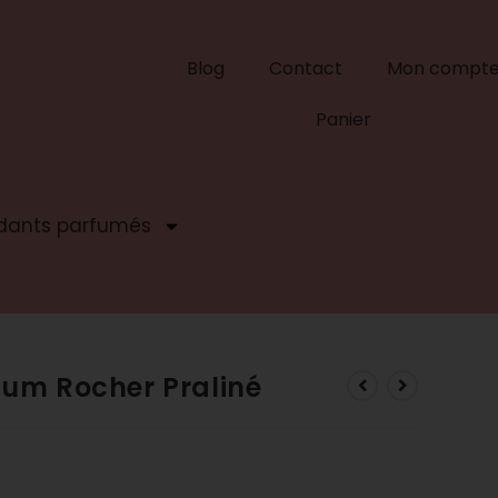
Blog
Contact
Mon compt
Panier
dants parfumés
rfum Rocher Praliné