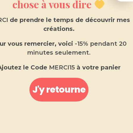
chose à vous dire
CI
de prendre le temps de découvrir mes
créations.
Fondant parfumé en pot
citronnelle
ur vous remercier, voici
-15% pendant 20
minutes seulement.
7.00
€
13.00
€
Ajoutez le Code
MERCI15
à votre panier
Fondant parfumé
Fabriqué en Provence
.
Fondant parfumé en pot citronnelle, aux
J'y retourne
notes citronnées, fraîche et
rafraîchissante
.
Fabriquer avec de la cire de soja 100% végétal sans