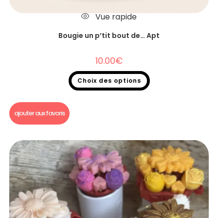
Vue rapide
Bougie un p’tit bout de… Apt
10.00
€
Choix des options
Bougie un p'tit bout de...
ajouter aux favoris