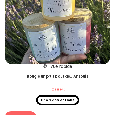
Vue rapide
Bougie un p’tit bout de… Ansouis
10.00
€
Choix des options
Bougie un p'tit bout de...