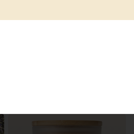
ustion propre et régulière. Nos parfums son
ale et une longue durée de vie, permettant à 
 votre espace de son parfum envoûtant pend
et adoptés mes créations!!
ussi…