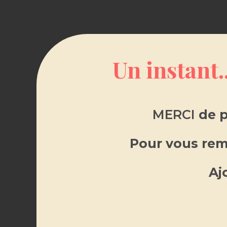
Un instant.
DE
MERCI
de p
Description
Pour vous reme
Bougie parf
Aj