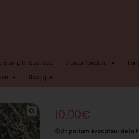
ie un p’tit bout de…
Bruleur fondant
Fon
son
Boutique
10.00
€
Un parfum évocateur de la 