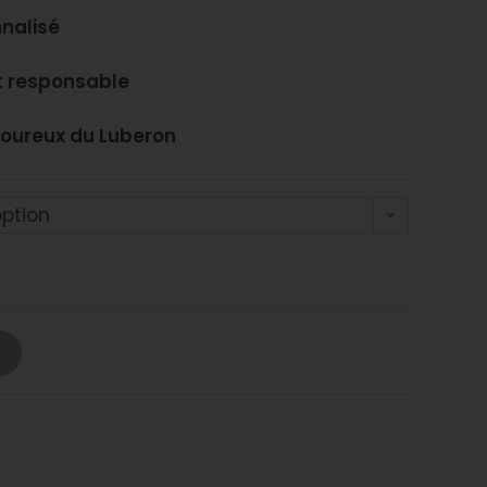
nnalisé
et responsable
moureux du Luberon
option