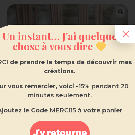
Un instant... J'ai quelque
chose à vous dire
CI
de prendre le temps de découvrir mes
créations.
ur vous remercier, voici
-15% pendant 20
minutes seulement.
Ajoutez le Code
MERCI15
à votre panier
Diffuseur Bâtonnet musc
J'y retourne