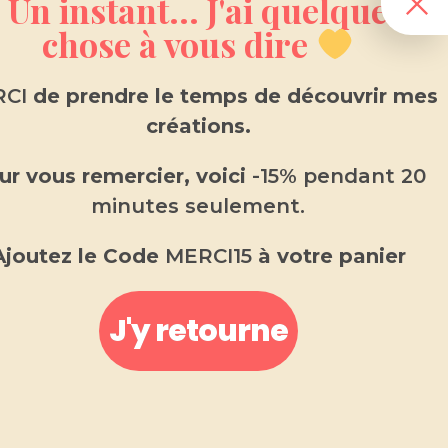
Un instant... J'ai quelque
chose à vous dire
CI
de prendre le temps de découvrir mes
15.00
€
créations.
ur vous remercier, voici
-15% pendant 20
Brûle-Parfum
OFFERT
!!
minutes seulement.
Ajoutez le Code
MERCI15
à votre panier
J'y retourne