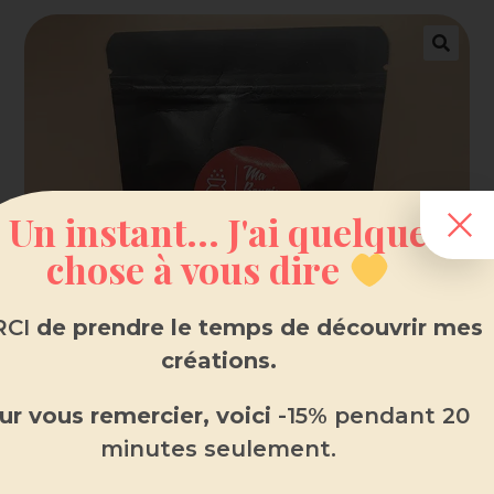
Un instant... J'ai quelque
chose à vous dire
CI
de prendre le temps de découvrir mes
créations.
ur vous remercier, voici
-15% pendant 20
minutes seulement.
Fondant parfumé en sachet